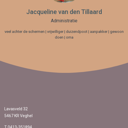
Jacqueline van den Tillaard
Administratie
veel achter de schermen | vrijwilliger | duizendpoot | aanpakker | gewoon
doen | oma
Lavasveld 32
5467 KR Veghel
T 0413-351894