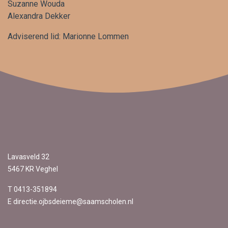
Suzanne Wouda
Alexandra Dekker
Adviserend lid: Marionne Lommen
Lavasveld 32
5467 KR Veghel
T 0413-351894
E directie.ojbsdeieme@saamscholen.nl